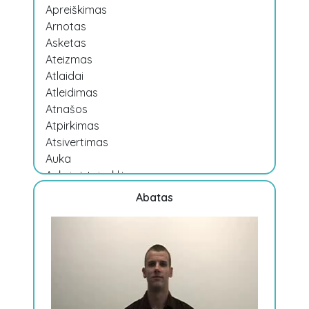
Apreiškimas
Arnotas
Asketas
Ateizmas
Atlaidai
Atleidimas
Atnašos
Atpirkimas
Atsivertimas
Auka
Auksinė taisyklė
Aukuras
Abatas
Aureolė