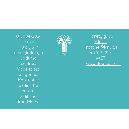
Filaretų g. 36,
© 2004-2024
Vilnius
Lietuvos
rastine@lknuc.lt
kurčiųjų ir
neprigirdinčiųjų
+370 5 215
ugdymo
4427
www.deafcenter.lt
centras.
Visos teisės
saugomos.
Kopijuoti ir
platinti be
autorių
sutikimo
draudžiama.