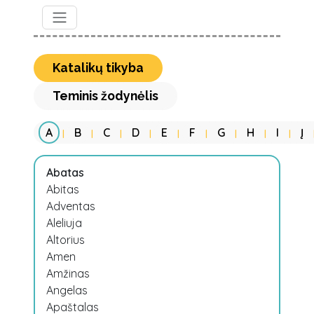
Katalikų tikyba
Teminis žodynėlis
A
B
C
D
E
F
G
H
I
Į
|
|
|
|
|
|
|
|
|
Abatas
Abitas
Adventas
Aleliuja
Altorius
Amen
Amžinas
Angelas
Apaštalas